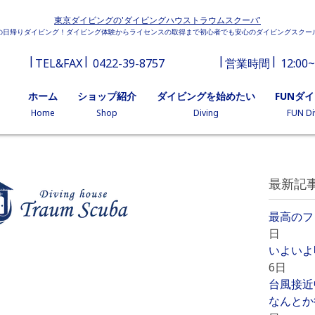
東京ダイビングの'ダイビングハウストラウムスクーバ'
の日帰りダイビング！ダイビング体験からライセンスの取得まで初心者でも安心のダイビングスクー
TEL&FAX
0422-39-8757
営業時間
12:00~
ホーム
ショップ紹介
ダイビングを始めたい
FUNダ
Home
Shop
Diving
FUN Di
最新記
最高のフ
日
いよいよ
6日
台風接近
なんとか