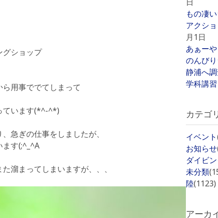
日
もの凄い
アクショ
月1日
あぁーや
ングショップ
のんびり
静浦へ調
学科講習
から用事ででてしまって
ます(*^-^*)
カテゴ
り、急ぎの仕事をしましたが、
イベント
(;^_^A
お知らせ
ダイビン
また溜まってしまいますが、、、
未分類
(1
陸
(1123)
アーカ