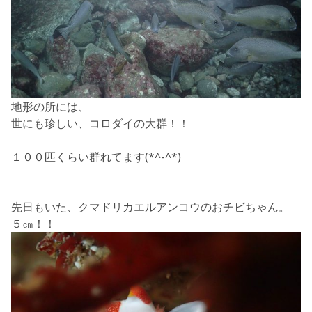
地形の所には、
世にも珍しい、コロダイの大群！！
１００匹くらい群れてます(*^-^*)
先日もいた、クマドリカエルアンコウのおチビちゃん。
５㎝！！