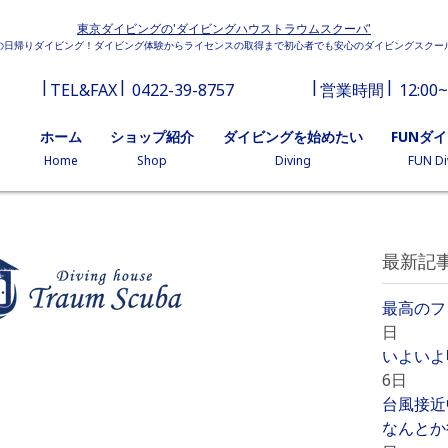
東京ダイビングの'ダイビングハウストラウムスクーバ'
の日帰りダイビング！ダイビング体験からライセンスの取得まで初心者でも安心のダイビングスクー
TEL&FAX
0422-39-8757
営業時間
12:00~
ホーム
ショップ紹介
ダイビングを始めたい
FUNダ
Home
Shop
Diving
FUN Di
最新記
最高のフ
日
いよいよ
6日
台風接近
なんとか