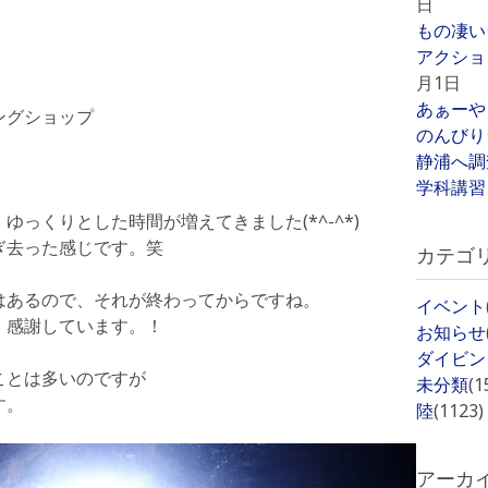
日
もの凄い
アクショ
月1日
あぁーや
ングショップ
のんびり
静浦へ調
学科講習
っくりとした時間が増えてきました(*^-^*)
ぎ去った感じです。笑
カテゴ
はあるので、それが終わってからですね。
イベント
、感謝しています。！
お知らせ
ダイビン
ことは多いのですが
未分類
(1
す。
陸
(1123)
アーカ