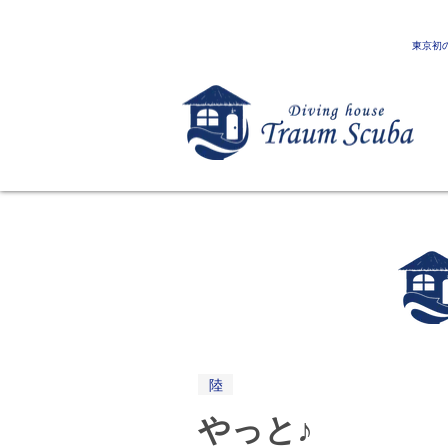
東京初
陸
やっと♪