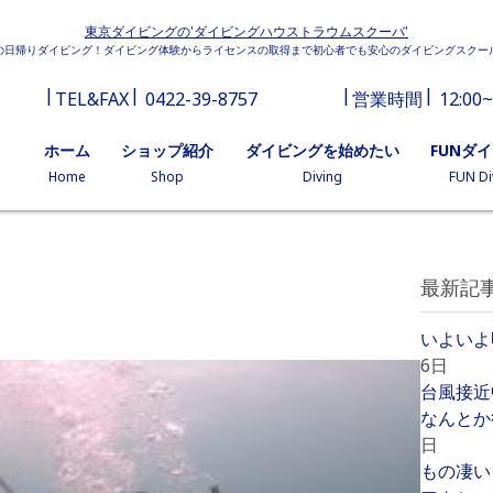
東京ダイビングの'ダイビングハウストラウムスクーバ'
の日帰りダイビング！ダイビング体験からライセンスの取得まで初心者でも安心のダイビングスクー
TEL&FAX
0422-39-8757
営業時間
12:00~
ホーム
ショップ紹介
ダイビングを始めたい
FUNダ
Home
Shop
Diving
FUN Di
最新記
いよいよ
6日
台風接近
なんとか
日
もの凄い