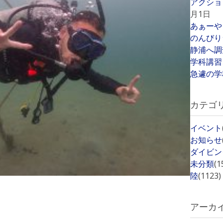
アクショ
月1日
あぁーや
のんびり
静浦へ調
学科講習
急遽の学
カテゴ
イベント
お知らせ
ダイビン
未分類
(1
陸
(1123)
アーカ