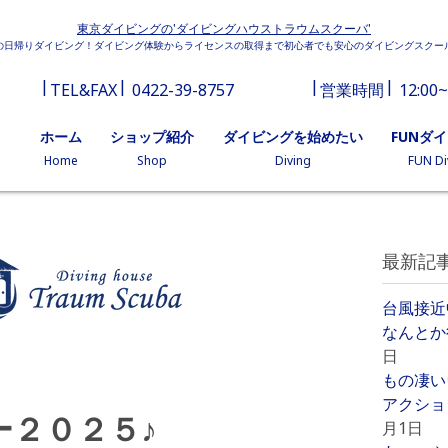
東京ダイビングの'ダイビングハウストラウムスクーバ'
の日帰りダイビング！ダイビング体験からライセンスの取得まで初心者でも安心のダイビングスクー
TEL&FAX
0422-39-8757
営業時間
12:00~
ホーム
ショップ紹介
ダイビングを始めたい
FUNダ
Home
Shop
Diving
FUN Di
最新記
台風接近
なんとか
日
もの凄い
アクショ
ー２０２５♪
月1日