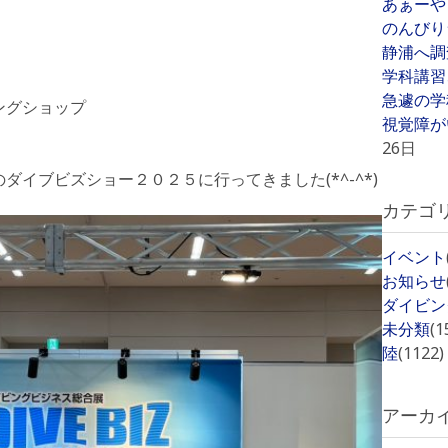
あぁーや
のんびり
静浦へ調
学科講習
急遽の学
ングショップ
視覚障が
26日
イブビズショー２０２５に行ってきました(*^-^*)
カテゴ
イベント
お知らせ
ダイビン
未分類
(1
陸
(1122)
アーカ