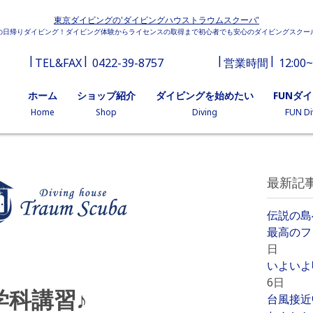
東京ダイビングの'ダイビングハウストラウムスクーバ'
の日帰りダイビング！ダイビング体験からライセンスの取得まで初心者でも安心のダイビングスクー
TEL&FAX
0422-39-8757
営業時間
12:00~
ホーム
ショップ紹介
ダイビングを始めたい
FUNダ
Home
Shop
Diving
FUN Di
最新記
伝説の島
最高のフ
日
いよいよ
6日
科講習♪
台風接近