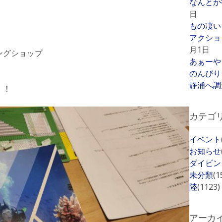
なんとか
日
もの凄い
アクショ
月1日
ングショップ
あぁーや
のんびり
静浦へ調
！！
カテゴ
イベント
お知らせ
ダイビン
未分類
(1
陸
(1123)
アーカ