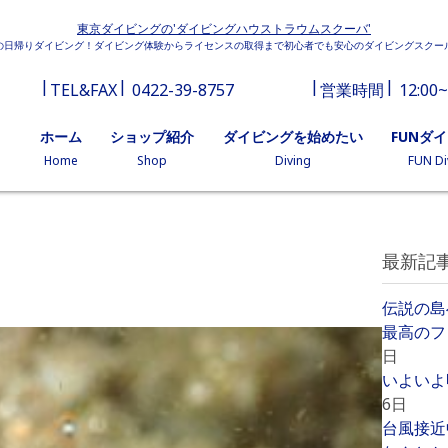
東京ダイビングの'ダイビングハウストラウムスクーバ'
の日帰りダイビング！ダイビング体験からライセンスの取得まで初心者でも安心のダイビングスクー
TEL&FAX
0422-39-8757
営業時間
12:00~
ホーム
ショップ紹介
ダイビングを始めたい
FUNダ
Home
Shop
Diving
FUN Di
最新記
伝説の島
最高のフ
日
いよいよ
6日
台風接近