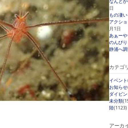
なんとか
日
もの凄い
アクショ
月1日
あぁーや
のんびり
静浦へ調
カテゴ
イベント
お知らせ
ダイビン
未分類
(1
陸
(1123)
アーカ