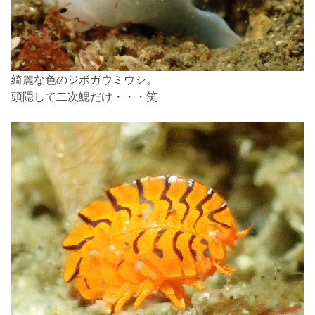
綺麗な色のジボガウミウシ。
頭隠して二次鰓だけ・・・笑