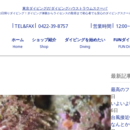
東京ダイビングの'ダイビングハウストラウムスクーバ'
の日帰りダイビング！ダイビング体験からライセンスの取得まで初心者でも安心のダイビングスクー
TEL&FAX
0422-39-8757
営業時間
12:00~
ホーム
ショップ紹介
ダイビングを始めたい
FUNダ
Home
Shop
Diving
FUN Di
最新記
最高のフ
日
いよいよ
6日
台風接近
なんとか