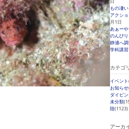
日
もの凄い
アクショ
月1日
あぁーや
のんびり
静浦へ調
学科講習
カテゴ
イベント
お知らせ
ダイビン
未分類
(1
陸
(1123)
アーカ