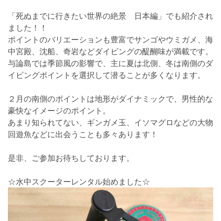
「死ぬまでに行きたい世界の絶景 日本編」
でも紹介
され
ました！！
ポイントのバリエーションも豊富でサンゴやウミガメ、海
中宮殿、沈船、奇岩などダイビングの醍醐味が満載です。
与論島では季節風の影響で、主に夏は北側、冬は南側のダ
イビングポイントを選択して潜ることが多くなります。
２月の南側のポイントは地形がダイナミックで、男性的な
豪快なイメージのポイント。
あまり知られてない、
ギンガメ玉、イソマグロなどの大物
回遊魚
などに出会うことも多々あります！
是非、ご参加お待ちしております。
☆水中スクーターレンタル始めました☆