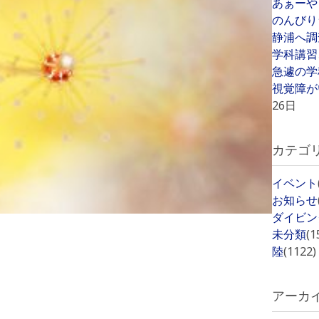
あぁーや
のんびり
静浦へ調
学科講習
急遽の学
視覚障が
26日
カテゴ
イベント
お知らせ
ダイビン
未分類
(1
陸
(1122)
アーカ