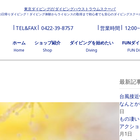
東京ダイビングの'ダイビングハウストラウムスクーバ'
の日帰りダイビング！ダイビング体験からライセンスの取得まで初心者でも安心のダイビングスクー
TEL&FAX
0422-39-8757
営業時間
12:00~
ホーム
ショップ紹介
ダイビングを始めたい
FUNダ
Home
Shop
Diving
FUN Di
最新記
台風接近
なんとか
日
もの凄い
アクショ
月1日