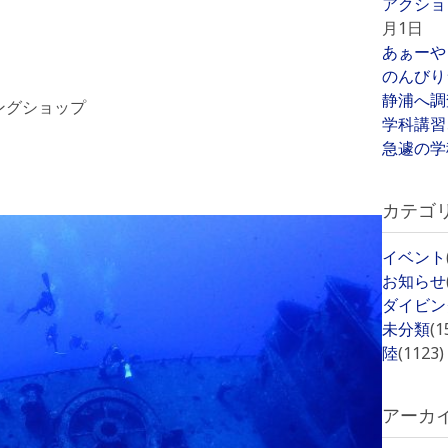
アクショ
月1日
あぁーや
のんびり
静浦へ調
ングショップ
学科講習
急遽の学
カテゴ
イベント
お知らせ
ダイビン
未分類
(1
陸
(1123)
アーカ