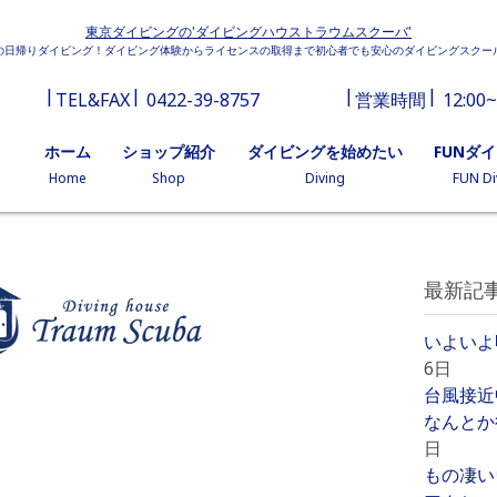
東京ダイビングの'ダイビングハウストラウムスクーバ'
の日帰りダイビング！ダイビング体験からライセンスの取得まで初心者でも安心のダイビングスクー
TEL&FAX
0422-39-8757
営業時間
12:00~
ホーム
ショップ紹介
ダイビングを始めたい
FUNダ
Home
Shop
Diving
FUN Di
最新記
いよいよ
6日
台風接近
なんとか
日
もの凄い