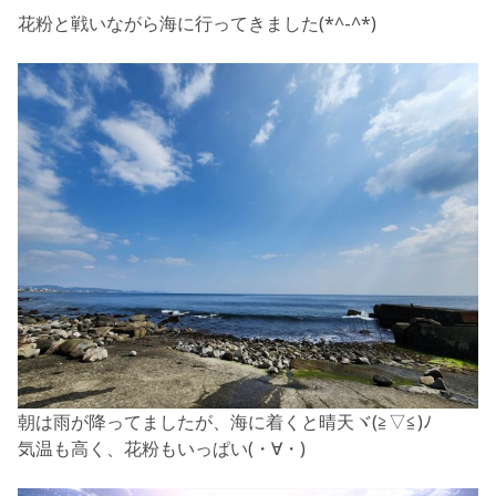
花粉と戦いながら海に行ってきました(*^-^*)
朝は雨が降ってましたが、海に着くと晴天ヾ(≧▽≦)ﾉ
気温も高く、花粉もいっぱい(・∀・)