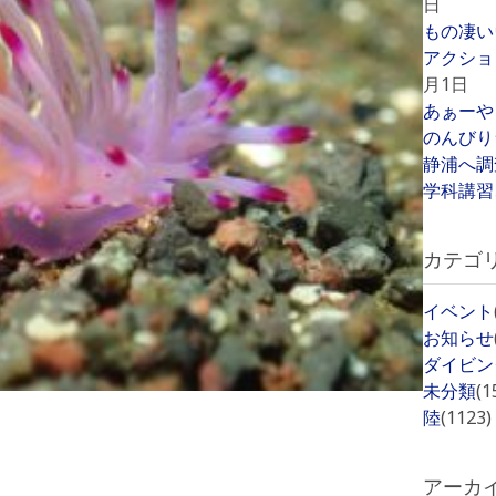
日
もの凄い
アクショ
月1日
あぁーや
のんびり
静浦へ調
学科講習
カテゴ
イベント
お知らせ
ダイビン
未分類
(1
陸
(1123)
アーカ