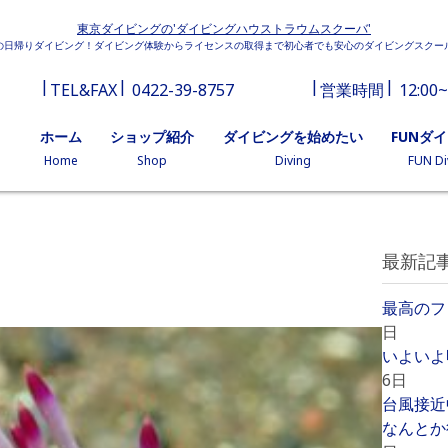
東京ダイビングの'ダイビングハウストラウムスクーバ'
の日帰りダイビング！ダイビング体験からライセンスの取得まで初心者でも安心のダイビングスクー
TEL&FAX
0422-39-8757
営業時間
12:00~
ホーム
ショップ紹介
ダイビングを始めたい
FUNダ
Home
Shop
Diving
FUN Di
最新記
最高のフ
日
いよいよ
6日
台風接近
なんとか