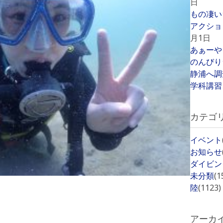
日
もの凄い
アクショ
月1日
あぁーや
のんびり
静浦へ調
学科講習
カテゴ
イベント
お知らせ
ダイビン
未分類
(1
陸
(1123)
アーカ