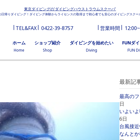
東京ダイビングの'ダイビングハウストラウムスクーバ'
の日帰りダイビング！ダイビング体験からライセンスの取得まで初心者でも安心のダイビングスクー
TEL&FAX
0422-39-8757
営業時間
12:00~
ホーム
ショップ紹介
ダイビングを始めたい
FUNダ
Home
Shop
Diving
FUN Di
最新記
最高のフ
日
いよいよ
6日
台風接近
なんとか