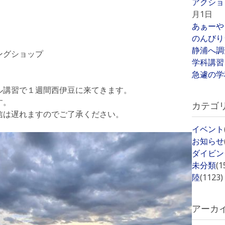
アクショ
月1日
あぁーや
のんびり
静浦へ調
ングショップ
学科講習
急遽の学
ル講習で１週間西伊豆に来てきます。
す。
カテゴ
信は遅れますのでご了承ください。
イベント
お知らせ
ダイビン
未分類
(1
陸
(1123)
アーカ