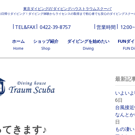
東京ダイビングの'ダイビングハウストラウムスクーバ'
の日帰りダイビング！ダイビング体験からライセンスの取得まで初心者でも安心のダイビングスクー
TEL&FAX
0422-39-8757
営業時間
12:00~
ホーム
ショップ紹介
ダイビングを始めたい
FUNダ
Home
Shop
Diving
FUN Di
最新記
いよいよ
6日
台風接近
なんとか
日
てきます♪
もの凄い