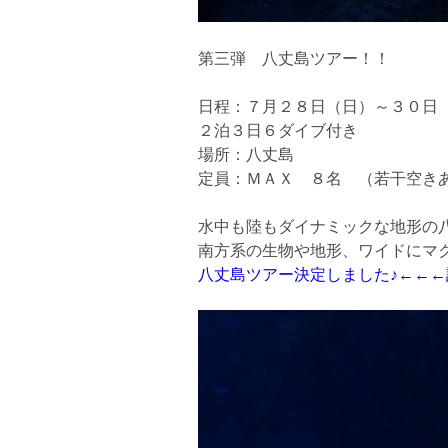
第三弾 八丈島ツアー！！
日程：７月２８日（日）～３０日
２泊３日６ダイブ付き
場所：八丈島
定員：ＭＡＸ ８名 （若干空き
水中も陸もダイナミックな地形の
南方系の生物や地形、ワイドにマ
八丈島ツアー決定しました♪←←