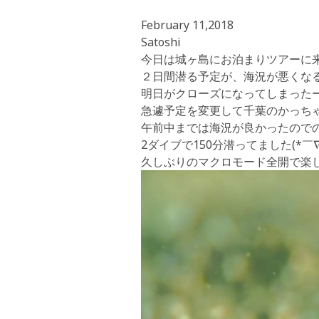
February 11,2018
Satoshi
今日は城ヶ島にお泊まりツアーに来て
２日間潜る予定が、海況が悪くな
明日がクローズになってしまったーー
急遽予定を変更して千葉のかっちゃま
午前中までは海況が良かったのでのん
2ダイブで150分潜ってました(*￣
久しぶりのマクロモード全開で楽しか