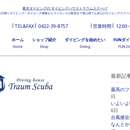
東京ダイビングの'ダイビングハウストラウムスクーバ'
の日帰りダイビング！ダイビング体験からライセンスの取得まで初心者でも安心のダイビングスクー
TEL&FAX
0422-39-8757
営業時間
12:00~
ホーム
ショップ紹介
ダイビングを始めたい
FUNダ
Home
Shop
Diving
FUN Di
最新記
最高のフ
日
いよいよ
6日
台風接近
なんとか