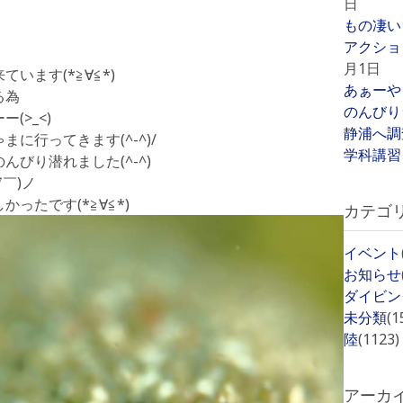
日
もの凄い
アクショ
月1日
います(*≧∀≦*)
あぁーや
る為
のんびり
(>_<)
静浦へ調
に行ってきます(^-^)/
学科講習
びり潜れました(^-^)
∇￣)ノ
ったです(*≧∀≦*)
カテゴ
イベント
お知らせ
ダイビン
未分類
(1
陸
(1123)
アーカ