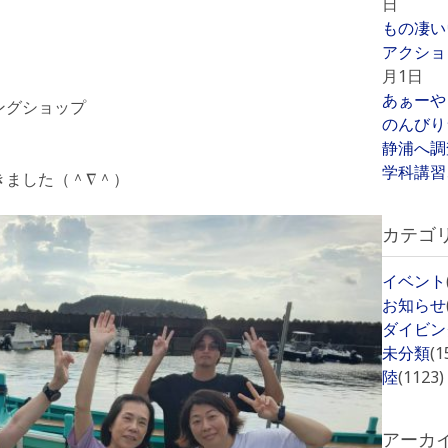
日
もの凄い
アクショ
月1日
あぁーや
ングショップ
のんびり
静浦へ調
学科講習
きました（＾∇＾）
カテゴ
イベント
お知らせ
ダイビン
未分類
(1
陸
(1123)
アーカ