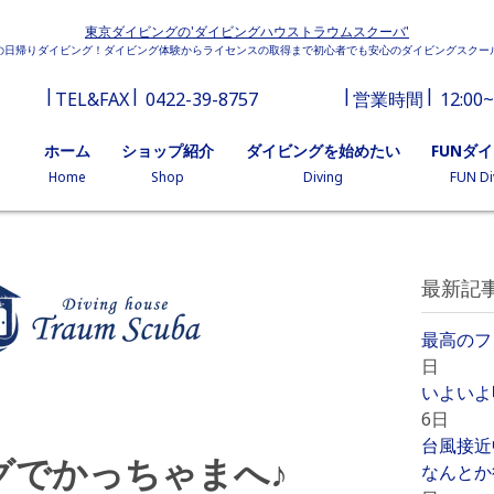
東京ダイビングの'ダイビングハウストラウムスクーバ'
の日帰りダイビング！ダイビング体験からライセンスの取得まで初心者でも安心のダイビングスクー
TEL&FAX
0422-39-8757
営業時間
12:00~
ホーム
ショップ紹介
ダイビングを始めたい
FUNダ
Home
Shop
Diving
FUN Di
最新記
最高のフ
日
いよいよ
6日
台風接近
グでかっちゃまへ♪
なんとか