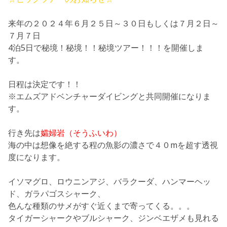
来年の２０２４年６月２５日～３０日もしくは７月２日～
７月７日
4泊5日で
秘境！秘境！！秘境ツアー！！！
を開催しま
す。
日程は決定です！！
※エムズアドベンチャーダイビングと共同開催になりま
す。
行き先は
孀婦岩（そうふいわ）
海の中は想像を絶する程の魚影の濃さで４０mを超す透視
度になります。
イソマグロ、ロウニンアジ、バラクーダ、ハンマーヘッ
ド、ガラパゴスシャーク、
色んな種類のサメがすぐ近くまで寄ってくる。。。
タイガーシャークやブルシャーク、ジンベエザメも見れる