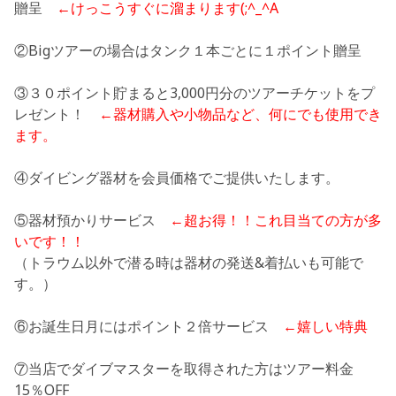
贈呈
←けっこうすぐに溜まります(;^_^A
②Bigツアーの場合はタンク１本ごとに１ポイント贈呈
③３０ポイント貯まると3,000円分のツアーチケットをプ
レゼント！
←器材購入や小物品など、何にでも使用でき
ます。
④ダイビング器材を会員価格でご提供いたします。
⑤器材預かりサービス
←超お得！！これ目当ての方が多
いです！！
（トラウム以外で潜る時は器材の発送&着払いも可能で
す。）
⑥お誕生日月にはポイント２倍サービス
←嬉しい特典
⑦当店でダイブマスターを取得された方はツアー料金
15％OFF