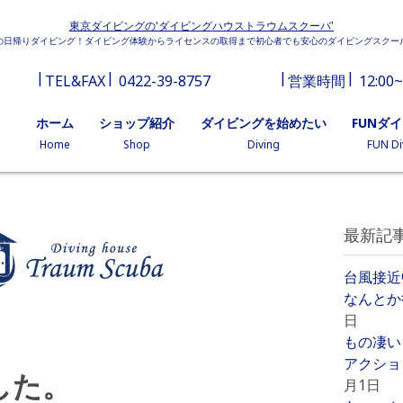
東京ダイビングの'ダイビングハウストラウムスクーバ'
の日帰りダイビング！ダイビング体験からライセンスの取得まで初心者でも安心のダイビングスクー
TEL&FAX
0422-39-8757
営業時間
12:00~
ホーム
ショップ紹介
ダイビングを始めたい
FUNダ
Home
Shop
Diving
FUN Di
最新記
台風接近
なんとか
日
もの凄い
アクショ
した。
月1日