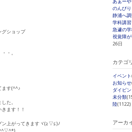
あぁーや
のんびり
静浦へ調
学科講習
急遽の学
ングショップ
視覚障が
26日
・・・。
カテゴ
イベント
お知らせ
す(^^♪
ダイビン
未分類
(1
ました。
陸
(1122)
いきます！！
アーカ
上がってきますヾ(≧▽≦)ﾉ
▽^*)