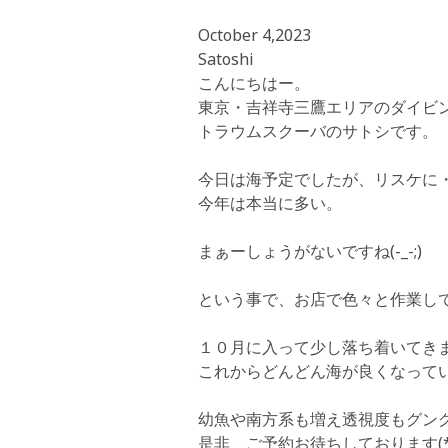
October 4,2023
Satoshi
こんにちはー。
東京・吉祥寺三鷹エリアのダイビ
トラウムスクーバのサトシです。
今日は海予定でしたが、リスケに
今年は本当に多い。
まぁーしょうがないですね(-_-;)
という事で、お店で色々と作業してま
１０月に入って少し落ち着いてき
これからどんどん海が良くなって
幼魚や南方系も増え透視度もグングン
是非、ご予約お待ちしております(*^