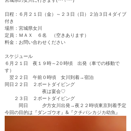
宮城県の女川に行きます(*^▽^*)
日程：６月２１日（金）～２３日（日）２泊３日４ダイブ
付き
場所：宮城県女川
定員：ＭＡＸ ６名 （空きあります）
料金：お問い合わせください
スケジュール
６月２１日 夜１９時～2０時頃 出発（車での移動で
す）
翌２２日 午前０時頃 女川到着→宿泊
同日２２日 ２ボートダイビング
夜は宴会♡
２３日 ２ボートダイビング
同日 夕方女川出発→夜２２時頃東京到着予定
今回の目的は『ダンゴウオ』&『クチバシカジカ幼魚』