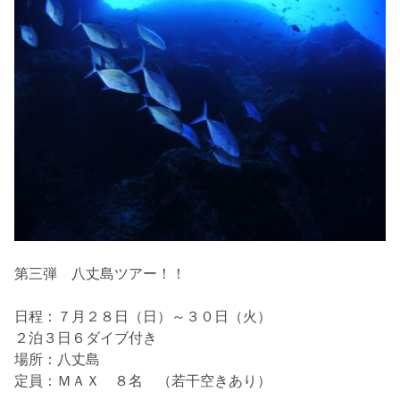
第三弾 八丈島ツアー！！
日程：７月２８日（日）～３０日（火）
２泊３日６ダイブ付き
場所：八丈島
定員：ＭＡＸ ８名 （若干空きあり）