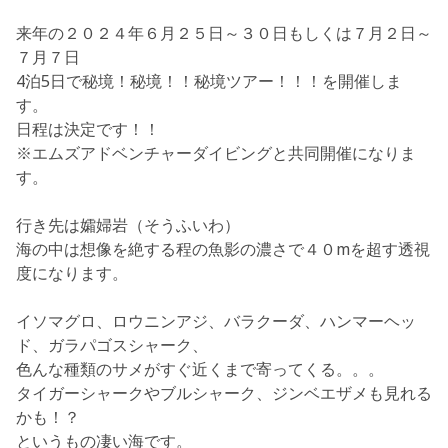
来年の２０２４年６月２５日～３０日もしくは７月２日～
７月７日
4泊5日で
秘境！秘境！！秘境ツアー！！！
を開催しま
す。
日程は決定です！！
※エムズアドベンチャーダイビングと共同開催になりま
す。
行き先は
孀婦岩（そうふいわ）
海の中は想像を絶する程の魚影の濃さで４０mを超す透視
度になります。
イソマグロ、ロウニンアジ、バラクーダ、ハンマーヘッ
ド、ガラパゴスシャーク、
色んな種類のサメがすぐ近くまで寄ってくる。。。
タイガーシャークやブルシャーク、ジンベエザメも見れる
かも！？
というもの凄い海です。