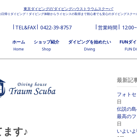
東京ダイビングの'ダイビングハウストラウムスクーバ'
の日帰りダイビング！ダイビング体験からライセンスの取得まで初心者でも安心のダイビングスクー
TEL&FAX
0422-39-8757
営業時間
12:00~
ホーム
ショップ紹介
ダイビングを始めたい
FUNダ
Home
Shop
Diving
FUN Di
最新記
フォトセ
日
伝説の島
最高のフ
日
ます♪
いよいよ