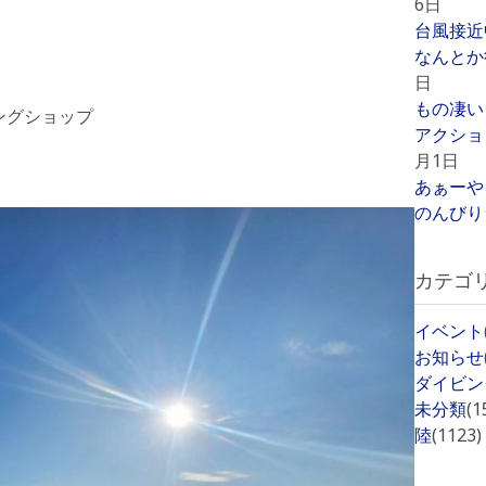
6日
台風接近
なんとか
日
もの凄い
ングショップ
アクショ
月1日
あぁーや
のんびり
カテゴ
イベント
お知らせ
ダイビン
未分類
(1
陸
(1123)