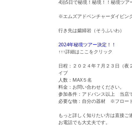
4泊5日で
秘境！秘境！！秘境ツア
※エムズアドベンチャーダイビン
行き先は
孀婦岩（そうふいわ）
2024年秘境ツアー決定！！
↑↑↑詳細はここをクリック
日程：
２０２４年７月２３日（夜
イブ
人数：MAX５名
料金：お問い合わせください。
参加条件：アドバンス以上 当店
必要な物：自分の器材 ※フロー
もっと詳しく知りたい方は直接ご
お電話でも大丈夫です。