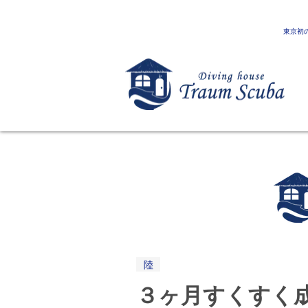
東京初
陸
３ヶ月すくすく