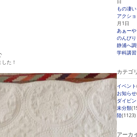
日
もの凄い
アクショ
月1日
あぁーや
のんびり
静浦へ調
学科講習
で
ました！
カテゴ
イベント
お知らせ
ダイビン
未分類
(1
陸
(1123)
アーカ