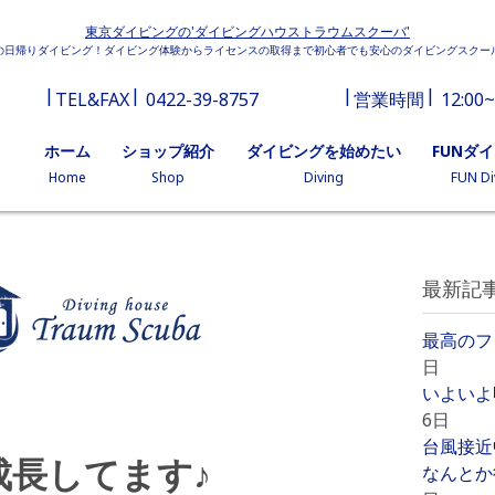
東京ダイビングの'ダイビングハウストラウムスクーバ'
の日帰りダイビング！ダイビング体験からライセンスの取得まで初心者でも安心のダイビングスクー
TEL&FAX
0422-39-8757
営業時間
12:00~
ホーム
ショップ紹介
ダイビングを始めたい
FUNダ
Home
Shop
Diving
FUN Di
最新記
最高のフ
日
いよいよ
6日
台風接近
成長してます♪
なんとか