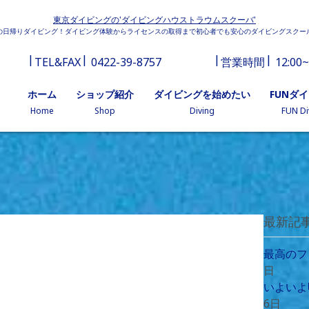
東京ダイビングの'ダイビングハウストラウムスクーバ'
の日帰りダイビング！ダイビング体験からライセンスの取得まで初心者でも安心のダイビングスクー
TEL&FAX
0422-39-8757
営業時間
12:00~
ホーム
ショップ紹介
ダイビングを始めたい
FUNダ
Home
Shop
Diving
FUN Di
最新記
最高のフ
日
いよいよ
6日