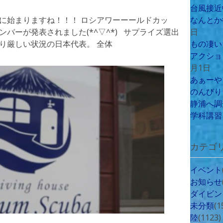
台風接近
後に始まりますね！！！ ロシアワーーールドカッ
なんとか
ンバーが発表されました(*^▽^*) サプライズ選出
日
り厳しい状況の日本代表。 全体
もの凄い
アクショ
月1日
あぁーや
のんびり
静浦へ調
学科講習
カテゴ
イベント
お知らせ
ダイビン
未分類
(1
陸
(1123)