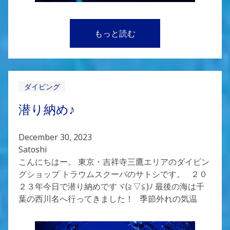
もっと読む
ダイビング
潜り納め♪
December 30, 2023
Satoshi
こんにちはー。 東京・吉祥寺三鷹エリアのダイビン
グショップ トラウムスクーバのサトシです。 ２０
２３年今日で潜り納めですヾ(≧▽≦)ﾉ 最後の海は千
葉の西川名へ行ってきました！ 季節外れの気温