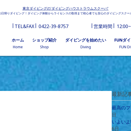
東京ダイビングの'ダイビングハウストラウムスクーバ'
の日帰りダイビング！ダイビング体験からライセンスの取得まで初心者でも安心のダイビングスクー
TEL&FAX
0422-39-8757
営業時間
12:00~
ホーム
ショップ紹介
ダイビングを始めたい
FUNダ
Home
Shop
Diving
FUN Di
最新記
最高のフ
日
いよいよ
6日