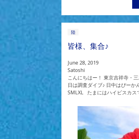
陸
皆様、集合♪
June 28, 2019
Satoshi
こんにちはー！ 東京吉祥寺・三
日は調査ダイブ♪ 日中はぴーかんだ
SMLXL たまにはハイビスカスで