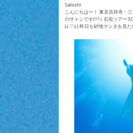
Satoshi
こんにちはー！ 東京吉祥寺・
のサトシです(^^♪ 石垣ツア
(≧▽≦) 昨日も砂地マンタを