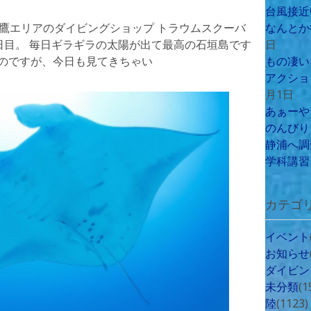
台風接近
三鷹エリアのダイビングショップ トラウムスクーバ
なんとか
ー3日目。 毎日ギラギラの太陽が出て最高の石垣島です
日
見たのですが、今日も見てきちゃい
もの凄い
アクショ
月1日
あぁーや
のんびり
静浦へ調
学科講習
カテゴ
イベント
お知らせ
ダイビン
未分類
(1
陸
(1123)