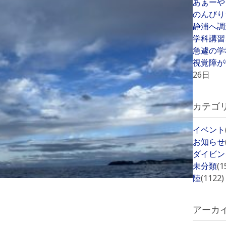
あぁーや
のんびり
静浦へ調
学科講習
急遽の学
視覚障が
26日
カテゴ
イベント
お知らせ
ダイビン
未分類
(1
陸
(1122)
アーカ