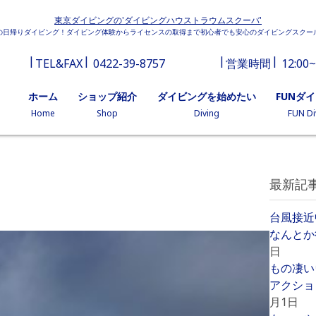
東京ダイビングの'ダイビングハウストラウムスクーバ'
の日帰りダイビング！ダイビング体験からライセンスの取得まで初心者でも安心のダイビングスクー
TEL&FAX
0422-39-8757
営業時間
12:00~
ホーム
ショップ紹介
ダイビングを始めたい
FUNダ
Home
Shop
Diving
FUN Di
最新記
台風接近
なんとか
日
もの凄い
アクショ
月1日