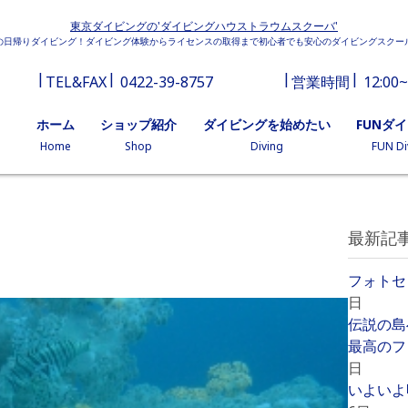
東京ダイビングの'ダイビングハウストラウムスクーバ'
の日帰りダイビング！ダイビング体験からライセンスの取得まで初心者でも安心のダイビングスクー
TEL&FAX
0422-39-8757
営業時間
12:00~
ホーム
ショップ紹介
ダイビングを始めたい
FUNダ
Home
Shop
Diving
FUN Di
最新記
フォトセ
日
伝説の島
最高のフ
日
いよいよ