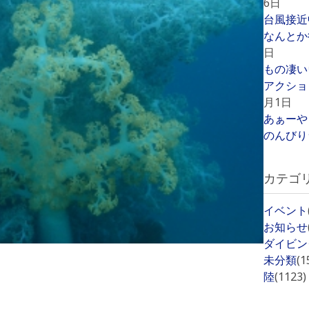
6日
台風接近
なんとか
日
もの凄い
アクショ
月1日
あぁーや
のんびり
カテゴ
イベント
お知らせ
ダイビン
未分類
(1
陸
(1123)