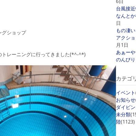
6日
台風接近
なんとか
日
もの凄い
ングショップ
アクショ
月1日
あぁーや
レーニングに行ってきました(*^-^*)
のんびり
カテゴ
イベント
お知らせ
ダイビン
未分類
(1
陸
(1123)