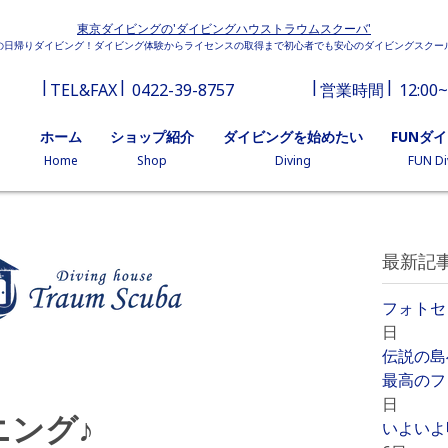
東京ダイビングの'ダイビングハウストラウムスクーバ'
の日帰りダイビング！ダイビング体験からライセンスの取得まで初心者でも安心のダイビングスクー
TEL&FAX
0422-39-8757
営業時間
12:00~
ホーム
ショップ紹介
ダイビングを始めたい
FUNダ
Home
Shop
Diving
FUN Di
最新記
フォトセ
日
伝説の島
最高のフ
日
ニング♪
いよいよ