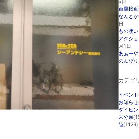
6日
台風接近
なんとか
日
もの凄い
アクショ
月1日
あぁーや
のんびり
カテゴ
イベント
お知らせ
ダイビン
未分類
(1
陸
(1123)