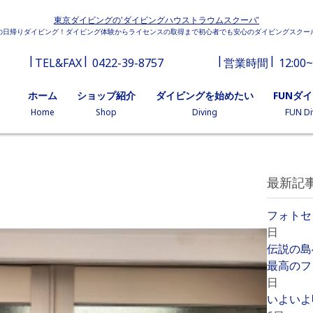
東京ダイビングの'ダイビングハウストラウムスクーバ'
の日帰りダイビング！ダイビング体験からライセンスの取得まで初心者でも安心のダイビングスクー
TEL&FAX
0422-39-8757
営業時間
12:00~
ホーム
ショップ紹介
ダイビングを始めたい
FUNダ
Home
Shop
Diving
FUN Di
最新記
フォトセ
日
伝説の島
最高のフ
日
いよいよ