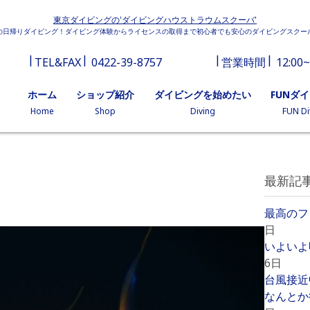
東京ダイビングの'ダイビングハウストラウムスクーバ'
の日帰りダイビング！ダイビング体験からライセンスの取得まで初心者でも安心のダイビングスクー
TEL&FAX
0422-39-8757
営業時間
12:00~
ホーム
ショップ紹介
ダイビングを始めたい
FUNダ
Home
Shop
Diving
FUN Di
最新記
最高のフ
日
いよいよ
6日
台風接近
なんとか