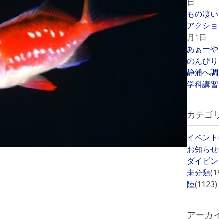
日
もの凄い
アクショ
月1日
あぁーや
のんびり
静浦へ調
学科講習
カテゴ
イベント
お知らせ
ダイビン
未分類
(1
陸
(1123)
アーカ