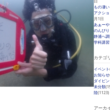
日
もの凄い
アクショ
月1日
あぁーや
のんびり
静浦へ調
学科講習
カテゴ
イベント
お知らせ
ダイビン
未分類
(1
陸
(1123)
アーカ