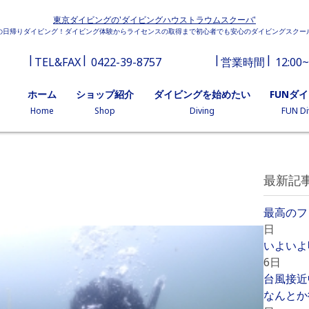
東京ダイビングの'ダイビングハウストラウムスクーバ'
の日帰りダイビング！ダイビング体験からライセンスの取得まで初心者でも安心のダイビングスクー
TEL&FAX
0422-39-8757
営業時間
12:00~
ホーム
ショップ紹介
ダイビングを始めたい
FUNダ
Home
Shop
Diving
FUN Di
最新記
最高のフ
日
いよいよ
6日
台風接近
なんとか