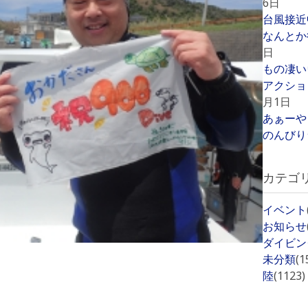
6日
台風接近
なんとか
日
もの凄い
アクショ
月1日
あぁーや
のんびり
カテゴ
イベント
お知らせ
ダイビン
未分類
(1
陸
(1123)