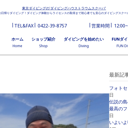
東京ダイビングの'ダイビングハウストラウムスクーバ'
の日帰りダイビング！ダイビング体験からライセンスの取得まで初心者でも安心のダイビングスクー
TEL&FAX
0422-39-8757
営業時間
12:00~
ホーム
ショップ紹介
ダイビングを始めたい
FUNダ
Home
Shop
Diving
FUN Di
最新記
フォトセ
日
伝説の島
最高のフ
日
いよいよ