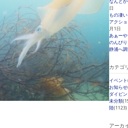
なんとか
日
もの凄い
アクショ
月1日
あぁーや
のんびり
静浦へ調
カテゴ
イベント
お知らせ
ダイビン
未分類
(1
陸
(1123)
アーカ