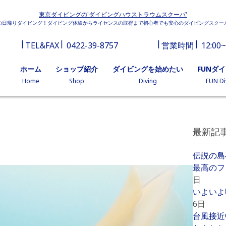
東京ダイビングの'ダイビングハウストラウムスクーバ'
の日帰りダイビング！ダイビング体験からライセンスの取得まで初心者でも安心のダイビングスクー
TEL&FAX
0422-39-8757
営業時間
12:00~
ホーム
ショップ紹介
ダイビングを始めたい
FUNダ
Home
Shop
Diving
FUN Di
最新記
伝説の島
最高のフ
日
いよいよ
6日
台風接近