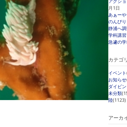
アクショ
月1日
あぁーや
のんびり
静浦へ調
学科講習
急遽の学
カテゴ
イベント
お知らせ
ダイビン
未分類
(1
陸
(1123)
アーカ