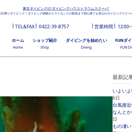
東京ダイビングの'ダイビングハウストラウムスクーバ'
の日帰りダイビング！ダイビング体験からライセンスの取得まで初心者でも安心のダイビングスクー
TEL&FAX
0422-39-8757
営業時間
12:00~
ホーム
ショップ紹介
ダイビングを始めたい
FUNダ
Home
Shop
Diving
FUN Di
最新記
いよいよ
6日
台風接近
なんとか
日
もの凄い